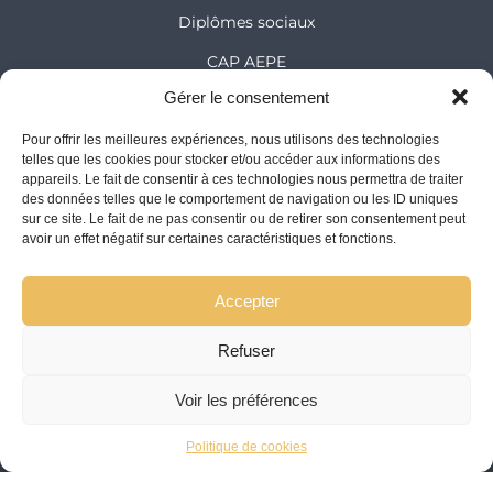
Diplômes sociaux
CAP AEPE
Gérer le consentement
NOS ÉDITIONS
Pour offrir les meilleures expériences, nous utilisons des technologies
telles que les cookies pour stocker et/ou accéder aux informations des
Comprendre pour réussir
appareils. Le fait de consentir à ces technologies nous permettra de traiter
des données telles que le comportement de navigation ou les ID uniques
Collection le Monde des Apprentis Sages
sur ce site. Le fait de ne pas consentir ou de retirer son consentement peut
avoir un effet négatif sur certaines caractéristiques et fonctions.
L'INSTITUT DIADÈME
Accepter
Qui sommes-nous
Refuser
Dates et Chiffres clés
Notre équipe
Voir les préférences
Notre vision
Politique de cookies
Notre méthode