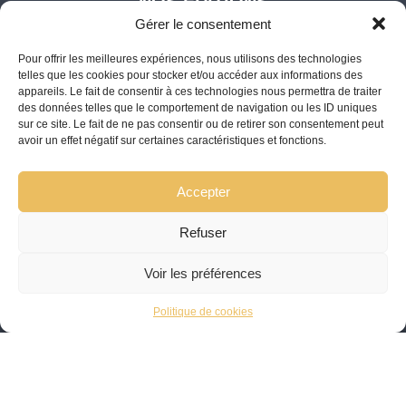
NOS ÉDITIONS
Gérer le consentement
Comprendre pour réussir
Pour offrir les meilleures expériences, nous utilisons des technologies
telles que les cookies pour stocker et/ou accéder aux informations des
Collection le Monde des Apprentis Sages
appareils. Le fait de consentir à ces technologies nous permettra de traiter
des données telles que le comportement de navigation ou les ID uniques
L'INSTITUT DIADÈME
sur ce site. Le fait de ne pas consentir ou de retirer son consentement peut
avoir un effet négatif sur certaines caractéristiques et fonctions.
Qui sommes-nous
Accepter
Dates et Chiffres clés
Refuser
Notre équipe
Voir les préférences
Notre vision
Notre méthode
Politique de cookies
©Copyright-2026 Institut diadème
Mentions Légales
Plan du site
Politique de confidentialité
CGV
RGPD