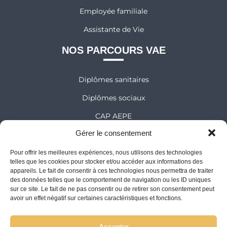
Employée familiale
Assistante de Vie
NOS PARCOURS VAE
Diplômes sanitaires
Diplômes sociaux
CAP AEPE
Gérer le consentement
NOS ÉDITIONS
Pour offrir les meilleures expériences, nous utilisons des technologies
telles que les cookies pour stocker et/ou accéder aux informations des
Comprendre pour réussir
appareils. Le fait de consentir à ces technologies nous permettra de traiter
des données telles que le comportement de navigation ou les ID uniques
Collection le Monde des Apprentis Sages
sur ce site. Le fait de ne pas consentir ou de retirer son consentement peut
avoir un effet négatif sur certaines caractéristiques et fonctions.
L'INSTITUT DIADÈME
Accepter