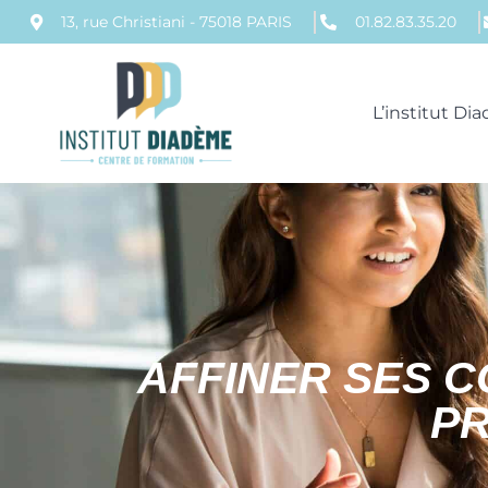
13, rue Christiani - 75018 PARIS
01.82.83.35.20
L’institut D
AFFINER SES 
P