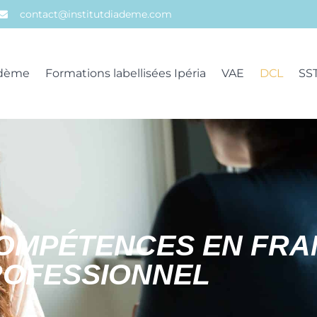
contact@institutdiademe.com
iadème
Formations labellisées Ipéria
VAE
DCL
SS
COMPÉTENCES EN FRA
ROFESSIONNEL