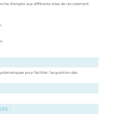
che d’emploi aux différents sites de recrutement.
n.
n.
ystématiques pour faciliter l’acquisition des
IS :