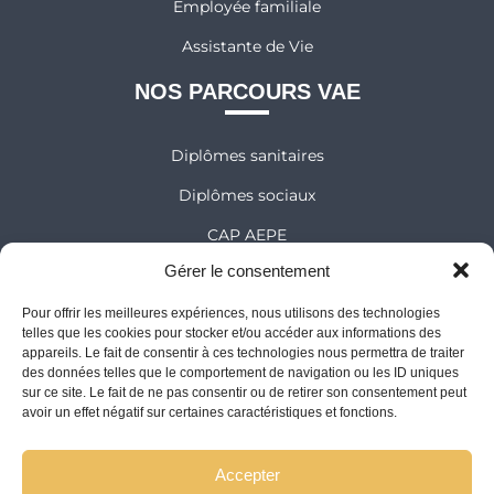
Employée familiale
Assistante de Vie
NOS PARCOURS VAE
Diplômes sanitaires
Diplômes sociaux
CAP AEPE
Gérer le consentement
NOS ÉDITIONS
Pour offrir les meilleures expériences, nous utilisons des technologies
telles que les cookies pour stocker et/ou accéder aux informations des
Comprendre pour réussir
appareils. Le fait de consentir à ces technologies nous permettra de traiter
des données telles que le comportement de navigation ou les ID uniques
Collection le Monde des Apprentis Sages
sur ce site. Le fait de ne pas consentir ou de retirer son consentement peut
avoir un effet négatif sur certaines caractéristiques et fonctions.
L'INSTITUT DIADÈME
Accepter
Qui sommes-nous