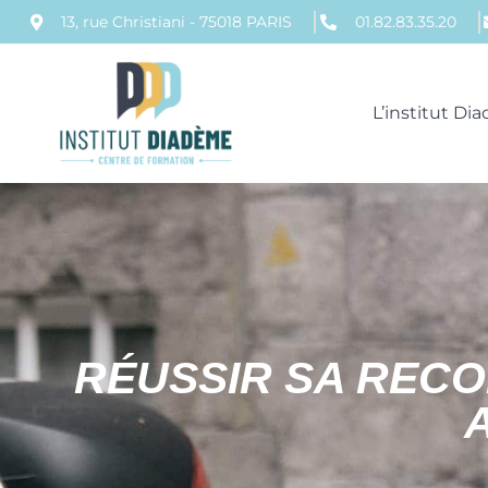
13, rue Christiani - 75018 PARIS
01.82.83.35.20
L’institut D
RÉUSSIR SA REC