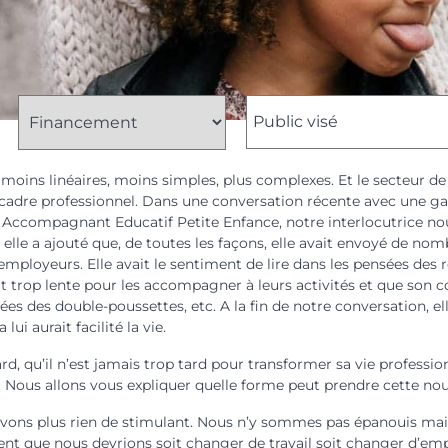
moins linéaires, moins simples, plus complexes. Et le secteur de
e cadre professionnel. Dans une conversation récente avec une g
P Accompagnant Educatif Petite Enfance, notre interlocutrice nous
 elle a ajouté que, de toutes les façons, elle avait envoyé de nom
 employeurs. Elle avait le sentiment de lire dans les pensées des r
rait trop lente pour les accompagner à leurs activités et que son c
ées des double-poussettes, etc. A la fin de notre conversation, el
ui aurait facilité la vie.
ard, qu’il n’est jamais trop tard pour transformer sa vie professio
e. Nous allons vous expliquer quelle forme peut prendre cette no
ons plus rien de stimulant. Nous n’y sommes pas épanouis mais 
uent que nous devrions soit changer de travail soit changer d’em