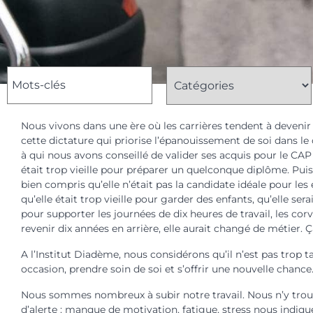
Nous vivons dans une ère où les carrières tendent à devenir 
cette dictature qui priorise l’épanouissement de soi dans l
à qui nous avons conseillé de valider ses acquis pour le CA
était trop vieille pour préparer un quelconque diplôme. Puis
bien compris qu’elle n’était pas la candidate idéale pour les
qu’elle était trop vieille pour garder des enfants, qu’elle se
pour supporter les journées de dix heures de travail, les corv
revenir dix années en arrière, elle aurait changé de métier. Ça l
A l’Institut Diadème, nous considérons qu’il n’est pas trop t
occasion, prendre soin de soi et s’offrir une nouvelle chanc
Nous sommes nombreux à subir notre travail. Nous n’y trouv
d’alerte : manque de motivation, fatigue, stress nous indiq